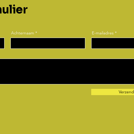
ulier
Achternaam
E-mailadres
Verzen